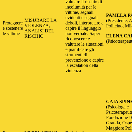
valutare il rischio di
incolumità per le
vittime, segnali
PAMELA P
evidenti e segnali
MISURARE LA
(Presidente, 
Proteggere
deboli, interpretare e
VIOLENZA,
Pollicino, Mi
e sostenere
capire il linguaggio
ANALISI DEL
le vittime
non verbale. Saper
ELENA CA
RISCHIO
riconoscere e
(Psicoterapeu
valutare le situazioni
e pianificare gli
strumenti di
prevenzione e capire
la escalation della
violenza
GAIA SPIN
(Psicologa e
Psicoterapeu
Fondazione 
Granda, Ospe
Maggiore Poli