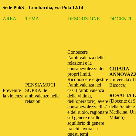
Sede PoliS – Lombardia, via Pola 12/14
AREA
TEMA
DESCRIZIONE
DOCENTI
Conoscere
l’ambivalenza delle
relazioni e la
consapevolezza dei
CHIARA
propri limiti.
ANNOVAZ
Riconoscere e gestire
Università di
PENSIAMOCI
l’ambivalenza nei
Bicocca)
Prevenire
SOPRA: le
casi (l’ambivalenza
ROSALIA 
la violenza
ambivalenze nelle
della vittima,
(Docente di S
relazioni
dell’operatore), avere
della Salute e
consapevolezza di sé
Medicina, Uni
e del ruolo, ragionare
Milano)
sul genere e sullo
squilibrio di genere
tra chi lavora su
questi temi