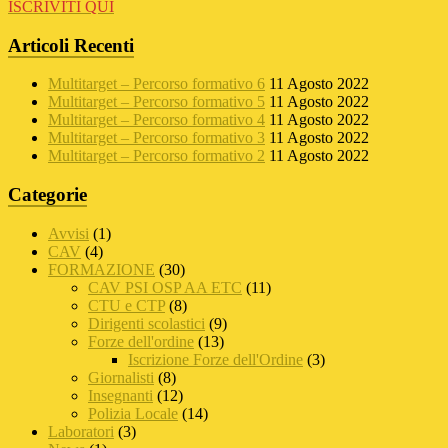
ISCRIVITI QUI
Articoli Recenti
Multitarget – Percorso formativo 6
11 Agosto 2022
Multitarget – Percorso formativo 5
11 Agosto 2022
Multitarget – Percorso formativo 4
11 Agosto 2022
Multitarget – Percorso formativo 3
11 Agosto 2022
Multitarget – Percorso formativo 2
11 Agosto 2022
Categorie
Avvisi
(1)
CAV
(4)
FORMAZIONE
(30)
CAV PSI OSP AA ETC
(11)
CTU e CTP
(8)
Dirigenti scolastici
(9)
Forze dell'ordine
(13)
Iscrizione Forze dell'Ordine
(3)
Giornalisti
(8)
Insegnanti
(12)
Polizia Locale
(14)
Laboratori
(3)