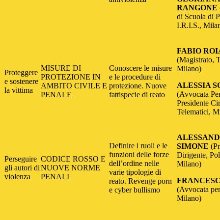
RANGONE
di Scuola di P
I.R.I.S., Mil
FABIO ROI
(Magistrato, T
MISURE DI
Conoscere le misure
Milano)
Proteggere
PROTEZIONE IN
e le procedure di
e sostenere
ALESSIA 
AMBITO CIVILE E
protezione. Nuove
la vittima
(Avvocata Pen
PENALE
fattispecie di reato
Presidente Cir
Telematici, M
ALESSAN
Definire i ruoli e le
SIMONE
(P
funzioni delle forze
Dirigente, Pol
Perseguire
CODICE ROSSO E
dell’ordine nelle
Milano)
gli autori di
NUOVE NORME
varie tipologie di
violenza
PENALI
FRANCESC
reato. Revenge porn
(Avvocata pen
e cyber bullismo
Milano)