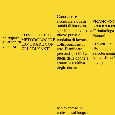
Conoscere e
riconoscere questi
FRANCES
ambiti di intervento
GARBARI
specifico, individuare
(Criminologa
CONOSCERE LE
nuove prassi e
Milano)
Perseguire
METODOLOGIE E
modalità di lavoro e
gli autori di
FRANCESC
LAVORARE CON
collaborazione in
violenza
(Psicologa e
GLI ABUSANTI
rete. Pianificare
Psicoterapeut
percorsi specifici a
Antiviolenza
tutela delle donne e
Pavia)
contro la recidiva
degli abusanti
Molto spesso le
molestie sul luogo di