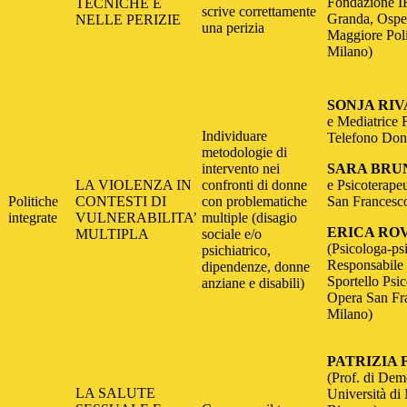
Fondazione 
TECNICHE E
scrive correttamente
Granda, Ospe
NELLE PERIZIE
una perizia
Maggiore Poli
Milano)
SONJA RIV
e Mediatrice 
Individuare
Telefono Don
metodologie di
intervento nei
SARA BRU
LA VIOLENZA IN
confronti di donne
e Psicoterape
Politiche
CONTESTI DI
con problematiche
San Francesc
integrate
VULNERABILITA’
multiple (disagio
ERICA RO
MULTIPLA
sociale e/o
(Psicologa-ps
psichiatrico,
Responsabile 
dipendenze, donne
Sportello Psic
anziane e disabili)
Opera San Fr
Milano)
PATRIZIA 
(Prof. di Dem
LA SALUTE
Università di