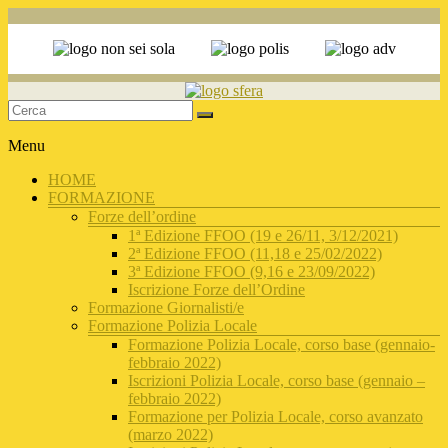
Sviluppo
Menu
della
FormazionE
HOME
delle Reti
FORMAZIONE
Antiviolenza
Forze dell’ordine
1ª Edizione FFOO (19 e 26/11, 3/12/2021)
2ª Edizione FFOO (11,18 e 25/02/2022)
3ª Edizione FFOO (9,16 e 23/09/2022)
Iscrizione Forze dell’Ordine
Formazione Giornalisti/e
Formazione Polizia Locale
Formazione Polizia Locale, corso base (gennaio-
febbraio 2022)
Iscrizioni Polizia Locale, corso base (gennaio –
febbraio 2022)
Formazione per Polizia Locale, corso avanzato
(marzo 2022)