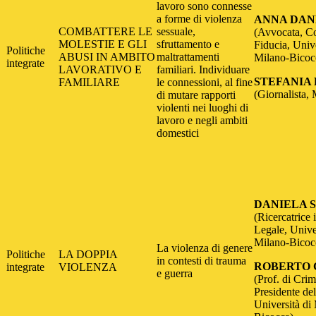
lavoro sono connesse
a forme di violenza
ANNA DAN
COMBATTERE LE
sessuale,
(Avvocata, Co
MOLESTIE E GLI
sfruttamento e
Fiducia, Unive
Politiche
ABUSI IN AMBITO
maltrattamenti
Milano-Bicoc
integrate
LAVORATIVO E
familiari. Individuare
STEFANIA
FAMILIARE
le connessioni, al fine
(Giornalista, 
di mutare rapporti
violenti nei luoghi di
lavoro e negli ambiti
domestici
DANIELA 
(Ricercatrice
Legale, Univer
Milano-Bicoc
La violenza di genere
Politiche
LA DOPPIA
in contesti di trauma
ROBERTO 
integrate
VIOLENZA
e guerra
(Prof. di Crim
Presidente d
Università di