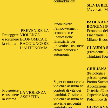
contraddizioni
SILVIA BE
(Avvocata, M
PAOLA AG
Promuovere
BONGINI
(P
l’empowerment
PREVENIRE LA
Economia dell
economico e
Proteggere
VIOLENZA
Finanziarie, U
l’educazione
e sostenere
ECONOMICA E
Milano-Bicoc
finanziaria per
la vittima
RAGGIUNGERE
prevenire, sostenere e
CLAUDIA 
L’AUTONOMIA
creare percorsi di
(Presidente, 
autonomia
Thinking Fou
GIULIANA 
(Psicologa e
psicoterapeut
Saper riconoscere la
Pronto Socco
violenza assistita nei
Accettazione
Proteggere
contesti di vita dei
Ostetrico/Gin
LA VIOLENZA
e sostenere
bambini. Gestire la
Ospedale Mag
ASSISTITA
la vittima
violenza assistita nei
Policlinico di
servizi e nei centri
GLORIANA
antiviolenza