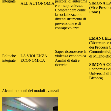
integrate
percorsi di autostima
SIMONA L
ALL’AUTONOMIA
e consapevolezza.
(Vice-Preside
Comprendere come
Roma)
la socializzazione
diventi strumento di
prevenzione e di
consapevolezza
EMANUELA
(Ricercatrice 
dei Processi C
Saper riconoscere la
Comunicativi,
Politiche
LA VIOLENZA
violenza economica.
di Milano-Bi
integrate
ECONOMICA
Analisi di dati e
SIMONA C
ricerche
Economia Poli
Università di
Bicocca)
Alcuni momenti dei moduli avanzati