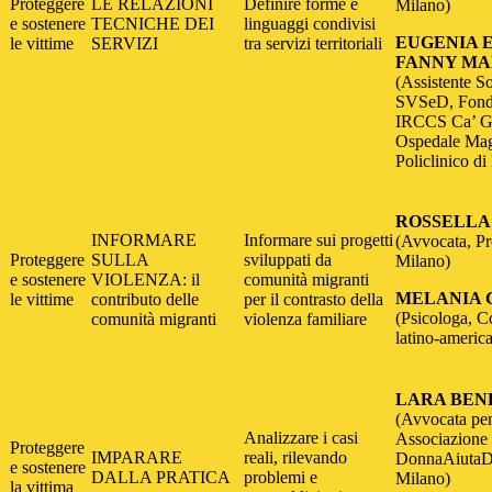
Proteggere
LE RELAZIONI
Definire forme e
Milano)
e sostenere
TECNICHE DEI
linguaggi condivisi
EUGENIA 
le vittime
SERVIZI
tra servizi territoriali
FANNY MA
(Assistente So
SVSeD, Fond
IRCCS Ca’ G
Ospedale Mag
Policlinico di
ROSSELLA
INFORMARE
Informare sui progetti
(Avvocata, Pr
Proteggere
SULLA
sviluppati da
Milano)
e sostenere
VIOLENZA: il
comunità migranti
MELANIA 
le vittime
contributo delle
per il contrasto della
(Psicologa, 
comunità migranti
violenza familiare
latino-americ
LARA BEN
(Avvocata pen
Analizzare i casi
Associazion
Proteggere
IMPARARE
reali, rilevando
DonnaAiutaD
e sostenere
DALLA PRATICA
problemi e
Milano)
la vittima