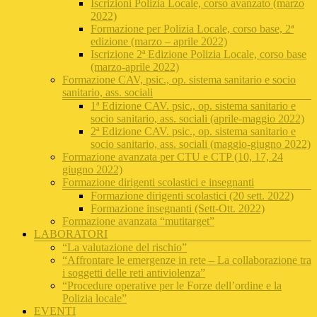
Iscrizioni Polizia Locale, corso avanzato (marzo
2022)
Formazione per Polizia Locale, corso base, 2ª
edizione (marzo – aprile 2022)
Iscrizione 2ª Edizione Polizia Locale, corso base
(marzo-aprile 2022)
Formazione CAV, psic., op. sistema sanitario e socio
sanitario, ass. sociali
1ª Edizione CAV. psic., op. sistema sanitario e
socio sanitario, ass. sociali (aprile-maggio 2022)
2ª Edizione CAV. psic., op. sistema sanitario e
socio sanitario, ass. sociali (maggio-giugno 2022)
Formazione avanzata per CTU e CTP (10, 17, 24
giugno 2022)
Formazione dirigenti scolastici e insegnanti
Formazione dirigenti scolastici (20 sett. 2022)
Formazione insegnanti (Sett-Ott. 2022)
Formazione avanzata “mutitarget”
LABORATORI
“La valutazione del rischio”
“Affrontare le emergenze in rete – La collaborazione tra
i soggetti delle reti antiviolenza”
“Procedure operative per le Forze dell’ordine e la
Polizia locale”
EVENTI