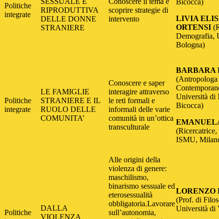
SESSUALE E
Conoscere il tema e
Bicocca)
Politiche
RIPRODUTTIVA
scoprire strategie di
integrate
LIVIA ELI
DELLE DONNE
intervento
ORTENSI
(R
STRANIERE
Demografia, U
Bologna)
BARBARA 
(Antropologa 
Conoscere e saper
Contemporane
LE FAMIGLIE
interagire attraverso
Università di
Politiche
STRANIERE E IL
le reti formali e
Bicocca)
integrate
RUOLO DELLE
informali delle varie
COMUNITA’
comunità in un’ottica
EMANUELA
transculturale
(Ricercatrice
ISMU, Milan
Alle origini della
violenza di genere:
maschilismo,
binarismo sessuale ed
LORENZO 
eterosessualità
(Prof. di Filos
obbligatoria.Lavorare
DALLA
Università di
Politiche
sull’autonomia,
VIOLENZA