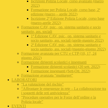
Iscrizioni Polizia Locale, corso avanzato (marzo
2022)
Formazione per Polizia Locale, corso base, 2ª
edizione (marzo – aprile 2022)
Iscrizione 2ª Edizione Polizia Locale, corso base
(marzo-aprile 2022)
Formazione CAV, psic., op. sistema sanitario e socio
sanitario, ass. sociali
1ª Edizione CAV. psic., op. sistema sanitario e
socio sanitario, ass. sociali (aprile-maggio 2022)
2ª Edizione CAV. psic., op. sistema sanitario e
socio sanitario, ass. sociali (maggio-giugno 2022)
Formazione avanzata per CTU e CTP (10, 17, 24
giugno 2022)
Formazione dirigenti scolastici e insegnanti
Formazione dirigenti scolastici (20 sett. 2022)
Formazione insegnanti (Sett-Ott. 2022)
Formazione avanzata “mutitarget”
LABORATORI
“La valutazione del rischio”
“Affrontare le emergenze in rete – La collaborazione tra
i soggetti delle reti antiviolenza”
“Procedure operative per le Forze dell’ordine e la
Polizia locale”
EVENTI