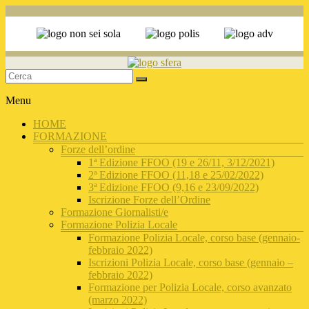
Sviluppo
Menu
della
FormazionE
HOME
delle Reti
FORMAZIONE
Antiviolenza
Forze dell’ordine
1ª Edizione FFOO (19 e 26/11, 3/12/2021)
2ª Edizione FFOO (11,18 e 25/02/2022)
3ª Edizione FFOO (9,16 e 23/09/2022)
Iscrizione Forze dell’Ordine
Formazione Giornalisti/e
Formazione Polizia Locale
Formazione Polizia Locale, corso base (gennaio-
febbraio 2022)
Iscrizioni Polizia Locale, corso base (gennaio –
febbraio 2022)
Formazione per Polizia Locale, corso avanzato
(marzo 2022)